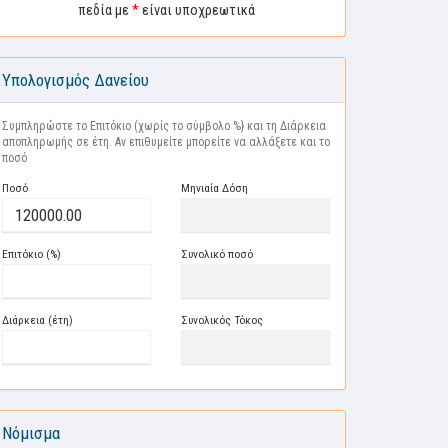
πεδία με
*
είναι υποχρεωτικά
Υπολογισμός Δανείου
Συμπληρώστε το Επιτόκιο (χωρίς το σύμβολο %} και τη Διάρκεια
αποπληρωμής σε έτη. Αν επιθυμείτε μπορείτε να αλλάξετε και το
ποσό
Ποσό
Μηνιαία Δόση
Επιτόκιο (%)
Συνολικό ποσό
Διάρκεια (έτη)
Συνολικός Τόκος
Νόμισμα