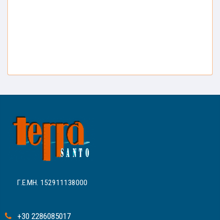
Γ.Ε.ΜΗ. 152911138000
+30 2286085017