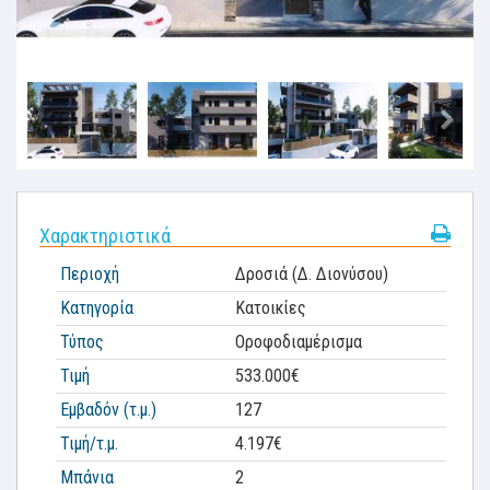
Χαρακτηριστικά
Περιοχή
Δροσιά (Δ. Διονύσου)
Κατηγορία
Κατοικίες
Τύπος
Οροφοδιαμέρισμα
Τιμή
533.000€
Εμβαδόν (τ.μ.)
127
Τιμή/τ.μ.
4.197€
Μπάνια
2