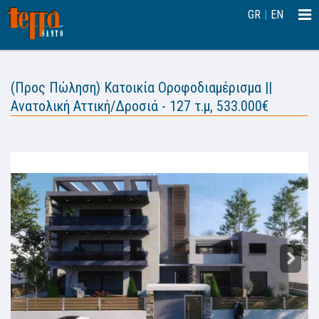
Togg
GR
|
EN
navi
(Προς Πώληση) Κατοικία Οροφοδιαμέρισμα ||
Ανατολική Αττική/Δροσιά - 127 τ.μ, 533.000€