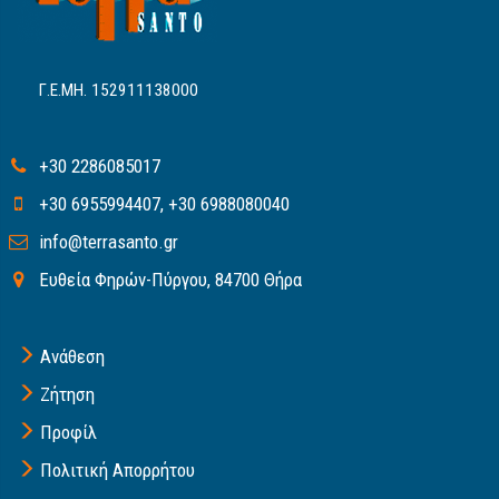
Γ.Ε.ΜΗ. 152911138000
+30 2286085017
+30 6955994407
,
+30 6988080040
info@terrasanto.gr
Ευθεία Φηρών-Πύργου, 84700 Θήρα
Ανάθεση
Ζήτηση
Προφίλ
Πολιτική Απορρήτου