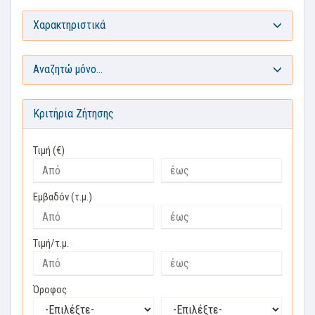
Χαρακτηριστικά
Αναζητώ μόνο...
Κριτήρια Ζήτησης
Τιμή (€)
Εμβαδόν (τ.μ.)
Τιμή/τ.μ.
Όροφος