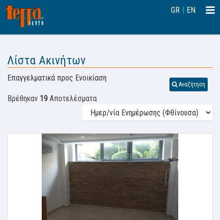
Togg
GR
|
EN
navi
Λίστα Ακινήτων
Επαγγελματικά προς Ενοικίαση
Αναζήτηση
Βρέθηκαν
19
Αποτελέσματα